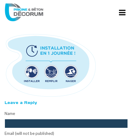
PISCINES CREUSÉES
PISCINE TRADITION
PISCINE HYBRIDE
PISCINES AVEC PLAGE
PISCINE GUNITE
PISCINES AVEC PLAGE
Leave a Reply
Name
AMÉNAGEMENT DE BÉTON
RESTAURATION DE PISCINE
Email (will not be published)