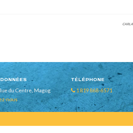
CARLA
DONNÉES
TÉLÉPHONE
Rue du Centre, Magog
1 819 868-6571
ez-nous