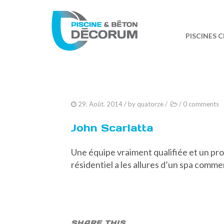
PISCINES 
29. Août. 2014
/ by
quatorze
/
/
0 comments
John Scarlatta
Une équipe vraiment qualifiée et un pr
résidentiel a les allures d’un spa commer
SHARE THIS