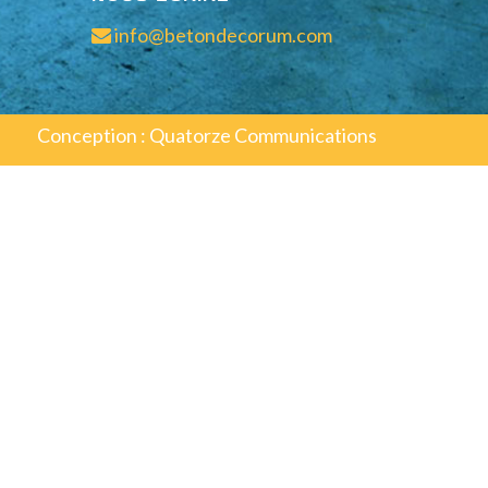
info@betondecorum.com
Conception :
Quatorze Communications