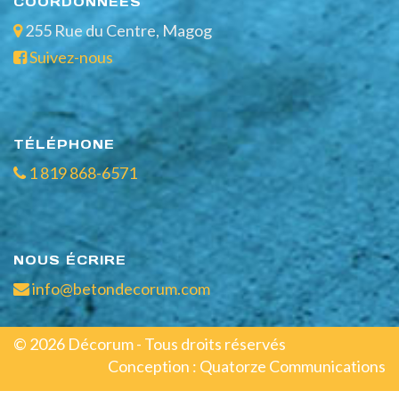
COORDONNÉES
APPEL DE SERVICE
255 Rue du Centre, Magog
NOUS JOINDRE
Suivez-nous
819 868-6571
TÉLÉPHONE
1 819 868-6571
NOUS ÉCRIRE
info@betondecorum.com
© 2026 Décorum - Tous droits réservés
Conception :
Quatorze Communications