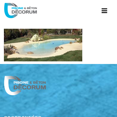
PISCINES CREUSÉES
PISCINE TRADITION
PISCINE HYBRIDE
PISCINES AVEC PLAGE
PISCINE GUNITE
PISCINES AVEC PLAGE
AMÉNAGEMENT DE BÉTON
RESTAURATION DE PISCINE