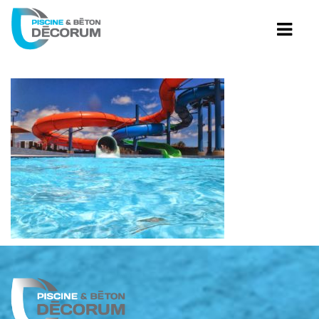
PISCINES CREUSÉES
PISCINE TRADITION
PISCINE HYBRIDE
PISCINES AVEC PLAGE
PISCINE GUNITE
PISCINES AVEC PLAGE
AMÉNAGEMENT DE BÉTON
RESTAURATION DE PISCINE